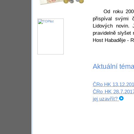
Od roku 2006 
přispíval svými
Lidových novin.
pravidelně slyšet
Host Habaděje - R
Aktuální téma
ČRo HK 13.12.2017
ČRo HK 28.7.2017 
jej uzavřít?