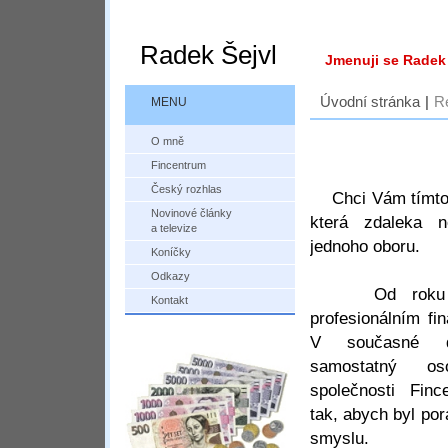
Radek Šejvl
Jmenuji se Radek 
Úvodní stránka
|
R
MENU
O mně
Fincentrum
Český rozhlas
Chci Vám tímto př
Novinové články
která zdaleka n
a televize
jednoho oboru.
Koníčky
Odkazy
Od roku 20
Kontakt
profesionálním fi
V současné d
samostatný o
společnosti Finc
tak, abych byl po
smyslu.